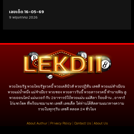
เลขเด็ด 16-05-69
9 พฤษภาคม 2026
หวยไทยรัฐ หวยไทยรัฐงวดนี้ หวยเดลินิวส์ หวยปฏิทิน เลขดี หวยแม่ทำเนียน
หวยแม่น้ำหนึ่ง แม่จําเนียร หวยซอง หวยลาววันนี้ หวยลาวงวดนี้ ทำนายฝัน ดู
หวยออนไลน์ แม่นเวอร์ กับ 2อาจารย์ใบ้หวยแม่น แม่ศิลา ร้อยล้าน , อาจาร์
ไก่แจกโชค ที่พร้อมจะมาแจก เลขดี เลขเด็ด ให่ท่านได้ติดตามแนวทางความ
รวยในทุกๆวัน เลขดี ตลอด 24 ชั่วโมง
About Authur
|
Privacy Policy
|
Contact Us
|
About Us
copyright © 2024 all rights reserved
www.lekdii.com