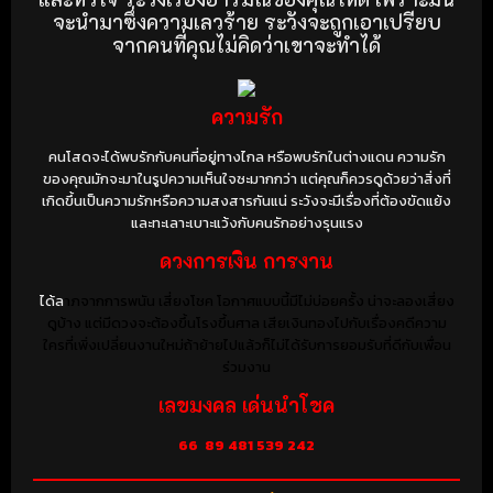
จะนำมาซึ่งความเลวร้าย ระวังจะถูกเอาเปรียบ
จากคนที่คุณไม่คิดว่าเขาจะทำได้
ความรัก
คนโสดจะได้พบรักกับคนที่อยู่ทางไกล หรือพบรักในต่างแดน ความรัก
ของคุณมักจะมาในรูปความเห็นใจซะมากกว่า แต่คุณก็ควรดูด้วยว่าสิ่งที่
เกิดขึ้นเป็นความรักหรือความสงสารกันแน่ ระวังจะมีเรื่องที่ต้องขัดแย้ง
และทะเลาะเบาะแว้งกับคนรักอย่างรุนแรง
ดวงการเงิน การงาน
ได้ล
าภจากการพนัน เสี่ยงโชค โอกาศแบบนี้มีไม่บ่อยครั้ง น่าจะลองเสี่ยง
ดูบ้าง แต่มีดวงจะต้องขึ้นโรงขึ้นศาล เสียเงินทองไปกับเรื่องคดีความ
ใครที่เพิ่งเปลี่ยนงานใหม่ถ้าย้ายไปแล้วก็ไม่ได้รับการยอมรับที่ดีกับเพื่อน
ร่วมงาน
เลขมงคล เด่นนำโชค
66
89 481 539 242