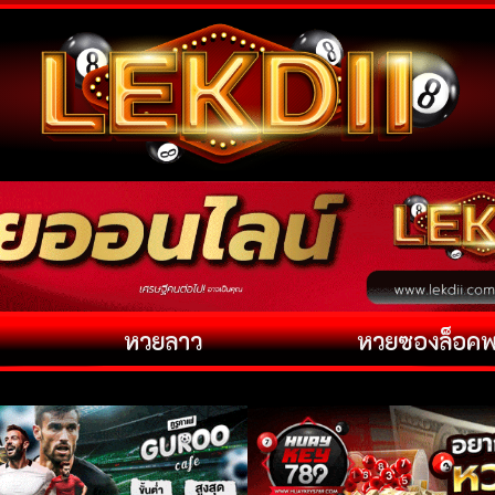
หวยลาว
หวยซองล็อค