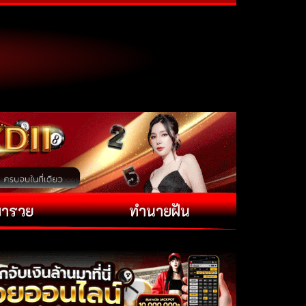
พารวย
ทำนายฝัน