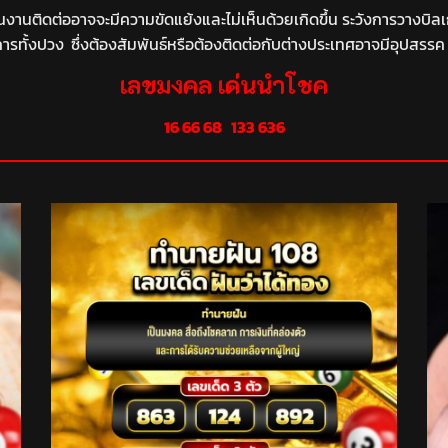
านติดต่ออาจจะมีความขัดแย้งและไม่เห็นด้วยเกิดขึ้น ระวังการวางบิลเก
จการทั้งปวง
ซึ่งต้องสัมพันธ์หรือต้องติดต่อกับต่างประเทศอาจมีอุปสรรค เ
เลขมงคล เด่นนำโชค
16 66 68
133 636