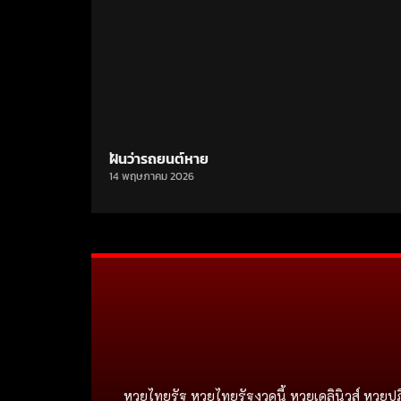
ฝันว่ารถยนต์หาย
14 พฤษภาคม 2026
หวยไทยรัฐ หวยไทยรัฐงวดนี้ หวยเดลินิวส์ หวยปฏ