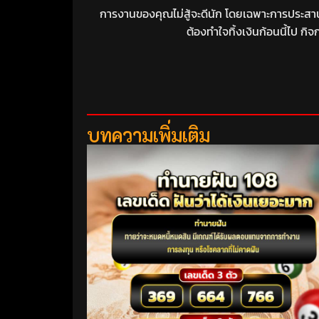
การงานของคุณไม่สู้จะดีนัก โดยเฉพาะการประสานง
ต้องทำใจทิ้งเงินก้อนนี้ไป กิ
บทความเพิ่มเติม