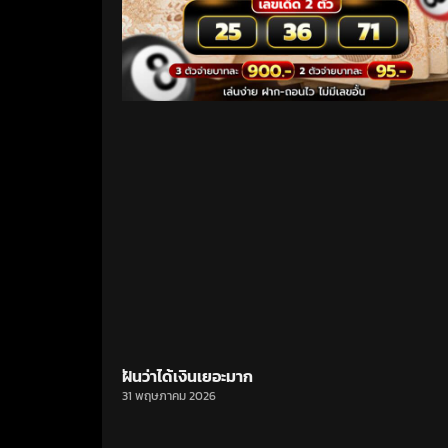
ฝันว่าได้เงินเยอะมาก
31 พฤษภาคม 2026