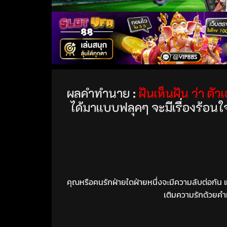
ผลคำทำนาย :
ฝันเห็นฝัน ว่า ตั
ได้มาแบบฟลุคๆ จะมีเรื่องร้อน
คุณหรือคนรักฝ่ายใดฝ่ายหนึ่งจะมีความลับต่อกัน แ
เติมความรักด้วยคำ