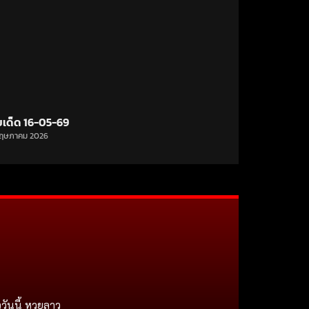
ขเด็ด 16-05-69
ฤษภาคม 2026
วันนี้ หวยลาว