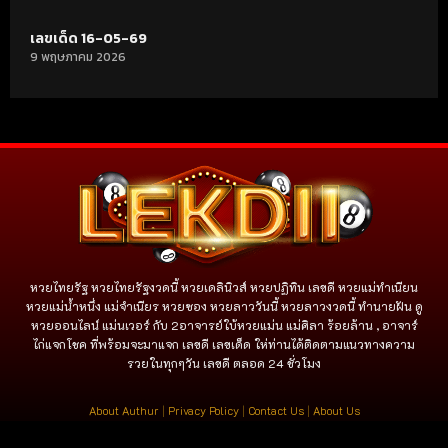
เลขเด็ด 16-05-69
9 พฤษภาคม 2026
หวยไทยรัฐ หวยไทยรัฐงวดนี้ หวยเดลินิวส์ หวยปฏิทิน เลขดี หวยแม่ทำเนียน
หวยแม่น้ำหนึ่ง แม่จําเนียร หวยซอง หวยลาววันนี้ หวยลาวงวดนี้ ทำนายฝัน ดู
หวยออนไลน์ แม่นเวอร์ กับ 2อาจารย์ใบ้หวยแม่น แม่ศิลา ร้อยล้าน , อาจาร์
ไก่แจกโชค ที่พร้อมจะมาแจก เลขดี เลขเด็ด ให่ท่านได้ติดตามแนวทางความ
รวยในทุกๆวัน เลขดี ตลอด 24 ชั่วโมง
About Authur
|
Privacy Policy
|
Contact Us
|
About Us
copyright © 2024 all rights reserved
www.lekdii.com