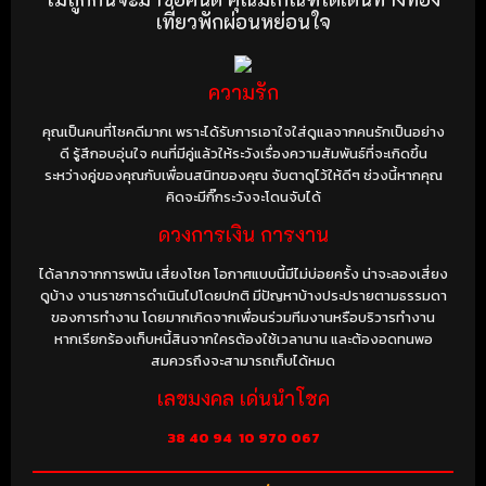
เที่ยวพักผ่อนหย่อนใจ
ความรัก
คุณเป็นคนที่โชคดีมากเ พราะได้รับการเอาใจใส่ดูแลจากคนรักเป็นอย่าง
ดี รู้สึกอบอุ่นใจ คนที่มีคู่แล้วให้ระวังเรื่องความสัมพันธ์ที่จะเกิดขึ้น
ระหว่างคู่ของคุณกับเพื่อนสนิทของคุณ จับตาดูไว้ให้ดีๆ ช่วงนี้หากคุณ
คิดจะมีกิ๊กระวังจะโดนจับได้
ดวงการเงิน การงาน
ได้ลาภจากการพนัน เสี่ยงโชค โอกาศแบบนี้มีไม่บ่อยครั้ง น่าจะลองเสี่ยง
ดูบ้าง งานราชการดำเนินไปโดยปกติ มีปัญหาบ้างประปรายตามธรรมดา
ของการทำงาน
โดยมากเกิดจากเพื่อนร่วมทีมงานหรือบริวารทำงาน
หากเรียกร้องเก็บหนี้สินจากใครต้องใช้เวลานาน และต้องอดทนพอ
สมควรถึงจะสามารถเก็บได้หมด
เลขมงคล เด่นนำโชค
38 40 94
10 970 067