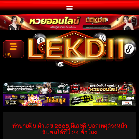
เมนู
ทำนายฝัน ตัวเลข 2565 ตีเลขดี บอกเหตุล่วงหน้า
รับชมได้ที่นี่ 24 ชั่วโมง