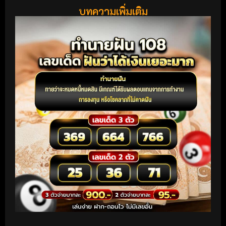
บทความเพิ่มเติม