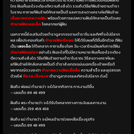
ความหมาย และฝันเวลาไหนควรนำมาตีความฝัน การฝันวันไหนมีผลกับ
ใคร ฝันเห็นอะไรจะต้องตีความถึงสิ่งใด รวมถึงวิธีแก้ฝันร้ายตามตำรา
โบราณ คาถาแก้ฝันร้ายให้กลายเป็นดี และการสะเดาะเคราะห์แก้ฝันร้าย
เก็งหวยจากความฝัน
พร้อมด้วยการแปลความฝันให้กลายเป็นตัวเลข
ทำนายฝันเลขเด็ด
โชคลาภแก่ผู้ฝัน
นอกจากนี้ยังเสริมด้วยตำราดูลาภจรตามตำราจีน และทิศที่จะไปมีลาภ
ผล เพื่อประกอบกับคำ
ทํานายฝันตัวเลข
ให้ได้รับผลที่ดีขึ้นอีกด้วย ตีฝัน
เป็น
เลขเด็ด
ให้โชคลาภ คาถาเสื่ยงโชค วัน-เวลาไหนมีผลกับการตีฝัน
ทํานายฝันแม่นๆ
อย่างไร ฝันอะไรที่ไม่มีความหมาย ฝันเห็นอะไรจะต้อง
ตีความถึงสิ่งใด วิธีแก้ฝันร้ายตามตำราโบราณ วิธีสะเดาะเคราห์และ
แก้ฝันร้ายให้กลับกลายเป็นดี ตำราสังเกตเขม่นบอกเรื่องร้ายหรือดี
พยากรณ์ดวงชะตา
ทํานายความฝันเมื่อคืน
ความสำเร็จ และอุปสรรค
ด้วยไพ่
ตีหวย เก็งหวย
ตำราดูลาภจรและทิศจะไปมีลาภ ดังนี้
ฝันถึง พ่อแม่ ทำนายว่า จะได้ลาภกิจการ การงานดีขึ้น
– เลขเด็ด 89 48 499
ฝันถึง พระ ทำนายว่า จะได้รับโชคลาภทางการเงินและการงาน
– เลขเด็ด 259 459 458
ฝันถึง แม่ ทำนายว่า จะมีคนเข้ามาช่วยเหลือเรื่องธุรกิจ
– เลขเด็ด 89 48 499