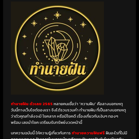
ทำนายฝัน ตัวเลข 2565
หลายคนเชื่อว่า “ความฝัน” คือลางบอกเหตุ
วันนี้ทางเว็บไซต์ของเรา จึงได้รวบรวมคำ ทำนายฝัน ที่เป็นลางบอกเหตุ
ว่าตัวคุณกำลังจะมี โชคลาภ หรือมีโชคดี เรื่องเกี่ยวกับเงินๆ ทองๆ
พร้อม เลขนำโชค เตรียมรับทรัพย์งวดหน้านี้
บทความฉบับนี้ ให้ความรู้เกี่ยวกับการ
ทำนายความฝันฟรี
ฝันอะไรที่ไม่มี