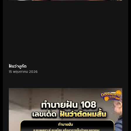
ฝันว่างูกัด
15 พฤษภาคม 2026