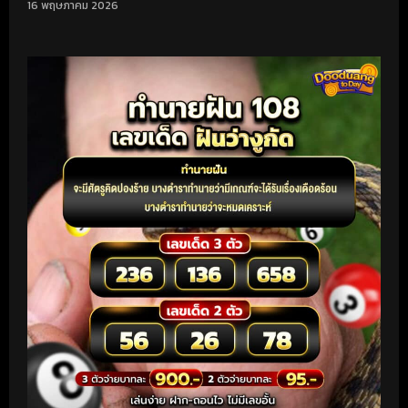
16 พฤษภาคม 2026