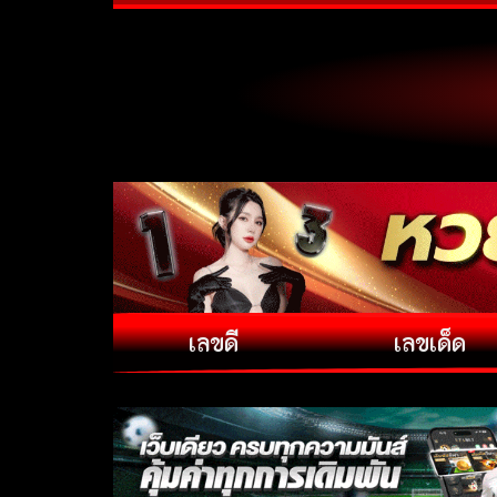
เลขดี
เลขเด็ด