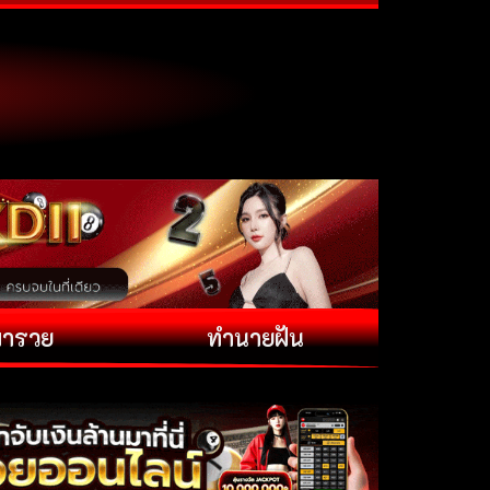
พารวย
ทำนายฝัน