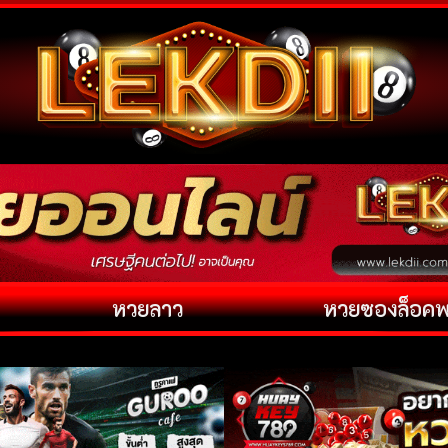
หวยลาว
หวยซองล็อค