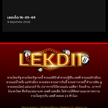
เลขเด็ด 16-05-69
9 พฤษภาคม 2026
หวยไทยรัฐ หวยไทยรัฐงวดนี้ หวยเดลินิวส์ หวยปฏิทิน เลขดี หวยแม่ทำเนียน
หวยแม่น้ำหนึ่ง แม่จําเนียร หวยซอง หวยลาววันนี้ หวยลาวงวดนี้ ทำนายฝัน ดู
หวยออนไลน์ แม่นเวอร์ กับ 2อาจารย์ใบ้หวยแม่น แม่ศิลา ร้อยล้าน , อาจาร์
ไก่แจกโชค ที่พร้อมจะมาแจก เลขดี เลขเด็ด ให่ท่านได้ติดตามแนวทางความ
รวยในทุกๆวัน เลขดี ตลอด 24 ชั่วโมง
About Authur
|
Privacy Policy
|
Contact Us
|
About Us