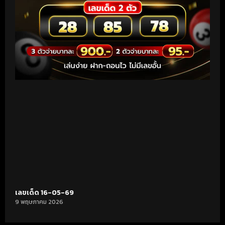
เลขเด็ด 16-05-69
9 พฤษภาคม 2026