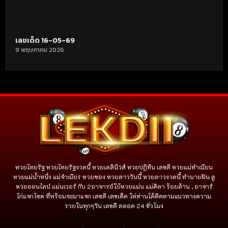
เลขเด็ด 16-05-69
9 พฤษภาคม 2026
หวยไทยรัฐ หวยไทยรัฐงวดนี้ หวยเดลินิวส์ หวยปฏิทิน เลขดี หวยแม่ทำเนียน
หวยแม่น้ำหนึ่ง แม่จําเนียร หวยซอง หวยลาววันนี้ หวยลาวงวดนี้ ทำนายฝัน ดู
หวยออนไลน์ แม่นเวอร์ กับ 2อาจารย์ใบ้หวยแม่น แม่ศิลา ร้อยล้าน , อาจาร์
ไก่แจกโชค ที่พร้อมจะมาแจก เลขดี เลขเด็ด ให่ท่านได้ติดตามแนวทางความ
รวยในทุกๆวัน เลขดี ตลอด 24 ชั่วโมง