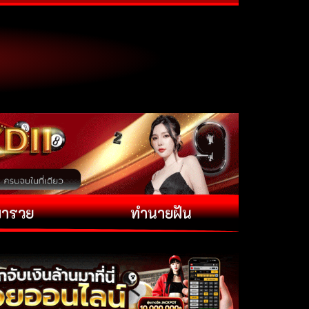
พารวย
ทำนายฝัน