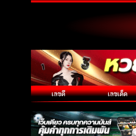
เลขดี
เลขเด็ด