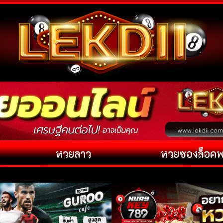
หวยลาว
หวยซองล็อค