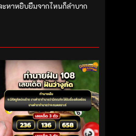
ะเวลาจะหาหยิบยืมจากไหนก็ลำบาก