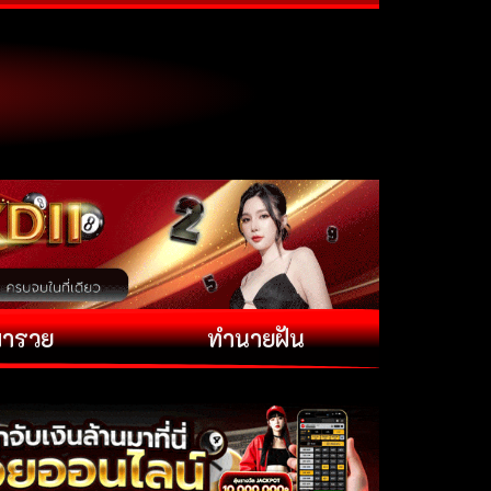
พารวย
ทำนายฝัน