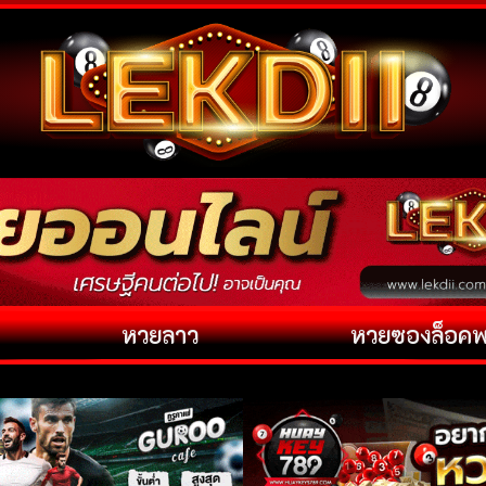
หวยลาว
หวยซองล็อค