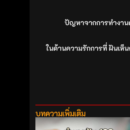
ปัญหาจากการทำงานด้าน
ในด้านความรักการที่ ฝันเห็น
บทความเพิ่มเติม