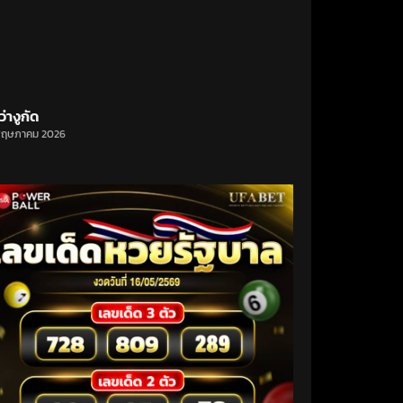
ว่างูกัด
พฤษภาคม 2026