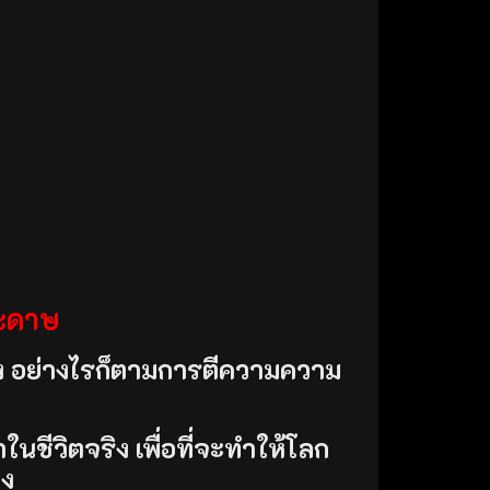
ระดาษ
 อย่างไรก็ตามการตีความความ
นชีวิตจริง เพื่อที่จะทำให้โลก
อง