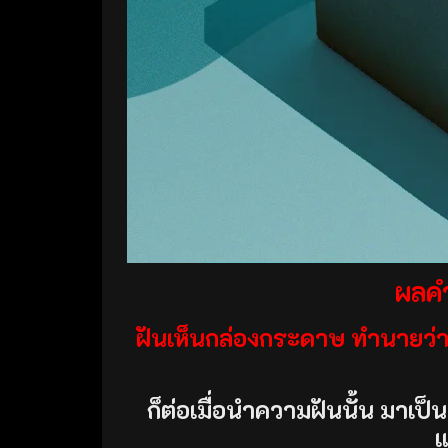
ผลคำ
ฝันเห็นกล่องกระดาษ ทำนายว่า
ก็ต่อเมื่อนำความฝันนั้น มาเป
แ