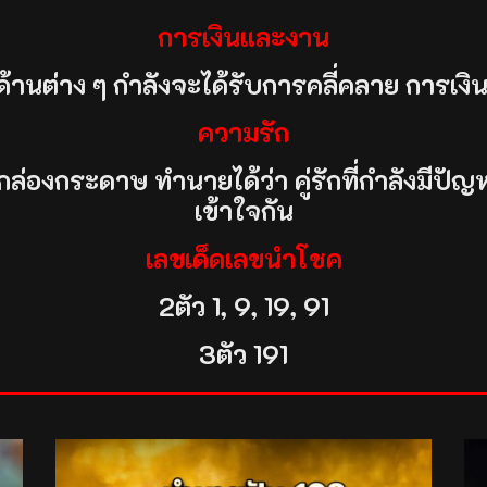
การเงินและงาน
ต่าง ๆ กำลังจะได้รับการคลี่คลาย การเงิน
ความรัก
กล่องกระดาษ ทำนายได้ว่า คู่รักที่กำลังมีปัญ
เข้าใจกัน
เลขเด็ดเลขนำโชค
2ตัว 1, 9, 19, 91
3ตัว 191