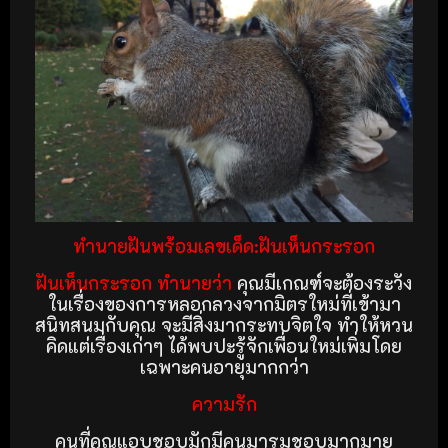
ทำนายฝันพร้อมเลขเด็ด:ฝันเห็นกระรอก
ฝันเห็นกระรอก ทำนายว่า
คุณมีเกณฑ์จะต้องระวัง
ในเรื่องของการหลอกลวงจากมิตรใหม่ที่เข้ามา
สนิทสนมกับคุณ จะมีสิ่งมากระทบจิตใจ ทำให้หวน
คิดแต่เรื่องเก่าๆ ได้พบปะรู้จักเพื่อนใหม่เพิ่มโดย
เฉพาะคนอายุมากกว่า
ความรัก
คนที่คุณแอบชอบมักมีคนมารุมชอบมากมาย