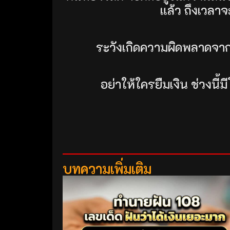
แล้ว ถึงเวลา
ระวังเกิดความผิดพลาดจากต
อย่าให้ใครยืมเงิน ช่วงนี
บทความเพิ่มเติม