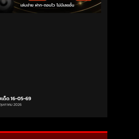
ขเด็ด 16-05-69
ฤษภาคม 2026