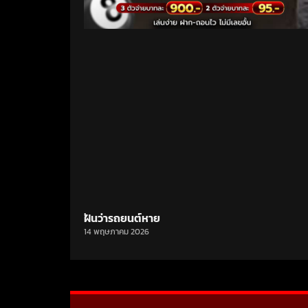
ฝันว่ารถยนต์หาย
14 พฤษภาคม 2026