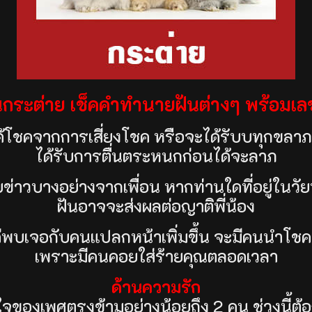
็นกระต่าย เช็คคำทำนายฝันต่างๆ พร้อมเ
้โชคจากการเสี่ยงโชค หรือจะได้รับบทุกขลาภ ม
ได้รับการตื่นตระหนกก่อนได้จะลาภ
ข่าวบางอย่างจากเพื่อน หากท่านใดที่อยู่ในวัย
ฝันอาจจะส่งผลต่อญาติพี่น้อง
พบเจอกับคนแปลกหน้าเพิ่มขึ้น จะมีคนนำโชคล
เพราะมีคนคอยใส่ร้ายคุณตลอดเวลา
ด้านความรัก
องเพศตรงข้ามอย่างน้อยถึง 2 คน ช่วงนี้ต้องวา