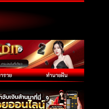
พารวย
ทำนายฝัน