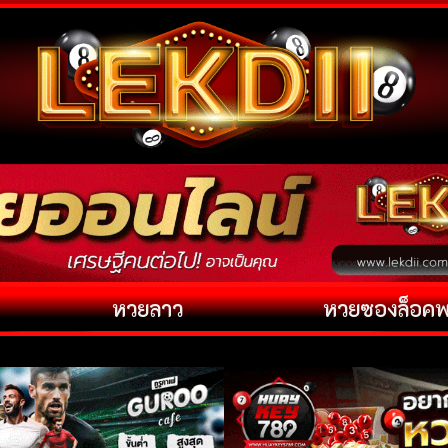
หวยลาว
หวยซองล็อค