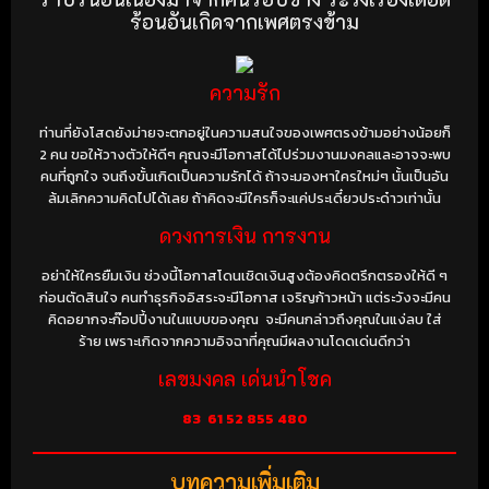
ร้อนอันเกิดจากเพศตรงข้าม
ความรัก
ท่านที่ยังโสดยังม่ายจะตกอยู่ในความสนใจของเพศตรงข้ามอย่างน้อยก็
2 คน ขอให้วางตัวให้ดีๆ คุณจะมีโอกาสได้ไปร่วมงานมงคลและอาจจะพบ
คนที่ถูกใจ จนถึงขั้นเกิดเป็นความรักได้ ถ้าจะมองหาใครใหม่ๆ นั้นเป็นอัน
ล้มเลิกความคิดไปได้เลย ถ้าคิดจะมีใครก็จะแค่ประเดี๋ยวประด๋าวเท่านั้น
ดวงการเงิน การงาน
อย่าให้ใครยืมเงิน ช่วงนี้โอกาสโดนเชิดเงินสูงต้องคิดตรึกตรองให้ดี ๆ
ก่อนตัดสินใจ คนทำธุรกิจอิสระจะมีโอกาส เจริญก้าวหน้า แต่ระวังจะมีคน
คิดอยากจะก๊อปปี้งานในแบบของคุณ จะมีคนกล่าวถึงคุณในแง่ลบ ใส่
ร้าย เพราะเกิดจากความอิจฉาที่คุณมีผลงานโดดเด่นดีกว่า
เลขมงคล เด่นนำโชค
83
61 52 855 480
บทความเพิ่มเติม