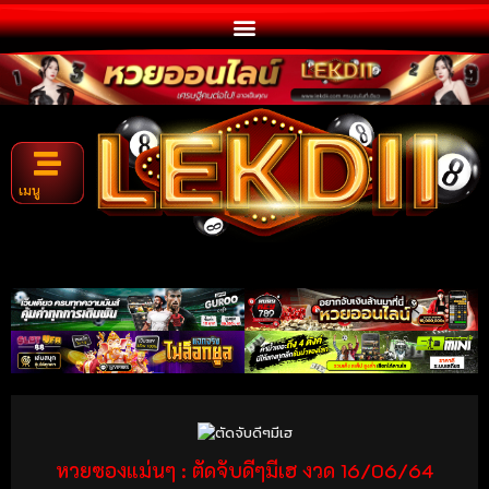
เมนู
หวยซองแม่นๆ : ตัดจับดีๆมีเฮ งวด 16/06/64