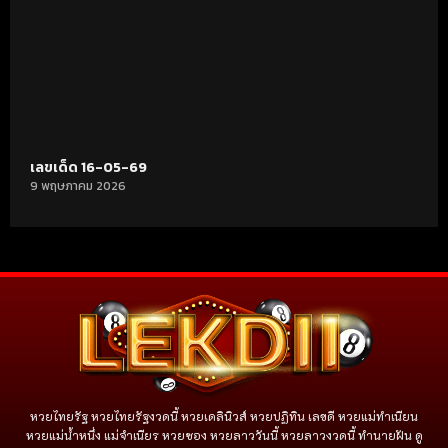
เลขเด็ด 16-05-69
9 พฤษภาคม 2026
หวยไทยรัฐ หวยไทยรัฐงวดนี้ หวยเดลินิวส์ หวยปฏิทิน เลขดี หวยแม่ทำเนียน
หวยแม่น้ำหนึ่ง แม่จําเนียร หวยซอง หวยลาววันนี้ หวยลาวงวดนี้ ทำนายฝัน ดู