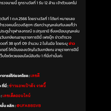
นายนี้ ถูกรางวัลที่ 1 รับ 12 ล้าน เจ้าตัวบอกไม่
ันที่ 1 ต.ค.2566 โดยรางวัลที่ 1 ได้แก่ หมายเลข
 ตำรวจคนนี้ดวงดีสุดๆ เรียกว่าบุญหล่นทับเลยก็ว่า
 สภ.ประตูน้ำจุฬาลงกรณ์ จ.ปทุมธานี ซึ่งเหมือนบุญหล่น
ัญวันเกษียณอายุราชการปีนี้ เฟซบุ๊ก ข่าวตำรวจ
ที่ 38 ชุดที่ 09 จำนวน 2 ใบในมือ โดยระบุ
ข่าว
ตอรี่ ให้เป็นของขวัญในวันเกษียณ อายุราชการปีนี้
ซต์หวยออนไลน์อันดับ 1 ที่นี่เท่านั้นค่ะ
อาจารย์ไก่แจกโชค :
เลขดี
่นี่ :
ข่าวแอพเป๋าตัง งวดนี้
 :
เลขเด็ดออนไลน์
อั้น คลิก :
@UFA88SV8