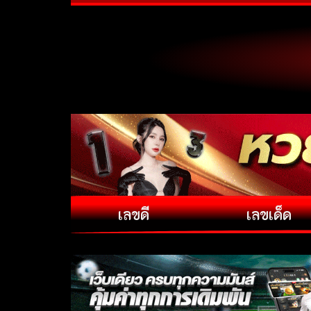
เลขดี
เลขเด็ด