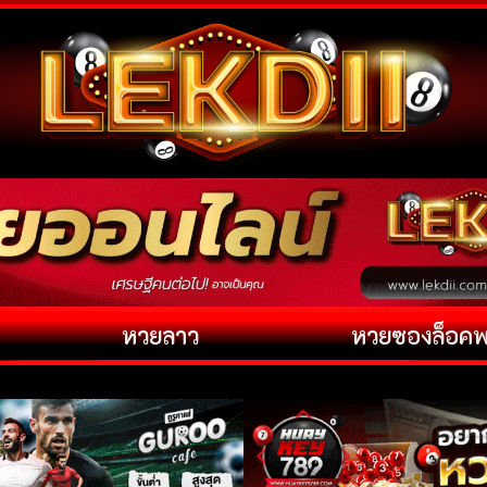
หวยลาว
หวยซองล็อค