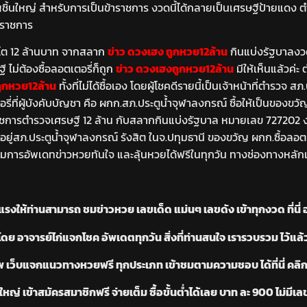
ิ้นใหญ่ สำหรับการเป็นข้าราชการ งวดนี้ได้กลายเป็นเศรษฐีป้ายแดง ตำรวจ
ยุราชการ
นโต 12 ล้านบาท จากสลาก
ข่าว ดวงเฮง ถูกหวย12ล้าน
กินแบ่งรัฐบาลงวดว
 ไม่ต้องซื้อลอตเตอรี่ก็ถูก
ข่าว ดวงเฮงถูกหวย12ล้าน
มีให้เห็นแล้วค่ะ
ูกหวย12ล้าน
ทั้งที่ไม่ได้ซื้อเอง โดยผู้โชคดีรายนี้เป็นเจ้าหน้าที่ตำรวจ
รี่ที่ผู้บังคับบัญชา คือ ผกก.สภ.ประตูน้ำจุฬาลงกรณ์ ซื้อให้เป็นของขว
ชการตำรวจเศรษฐี 12 ล้าน กับสลากกินแบ่งรัฐบาล หมายเลข 727202 งวด
ำอยู่สภ.ประตูน้ำจุฬาลงกรณ์ รังสิต ในจ.ปทุมธานี ของขวัญ ผกก.ซื้อลอตเ
ามการอัพเดทข่าวหวยทันใจ และลุ้นหวยได้ฟรีในทุกวัน ทางช่องทางหลักเว็บไ
งให้ท่านสามารถ ชมข่าวหวย เลขเด็ด แม่นๆ เลขดัง เข้าทุกงวด ที่นี่ 
าจารย์ไก่แจกโชค อัพเดตทุกวัน สิ่งที่ท่านสนใจ เรารวบรวม ไว้แล้ว ที
 เว็บแจกแนวทางหวยฟรี ทุกประเภท เข้าชมตามความชอบ ได้ที่นี่ คลิก
หญ่ เข้าสมัครสมาชิกฟรี จ่ายเต็ม ซื้อขั้นต่ำได้เลย บาท ละ 900 ไม่มีเลข