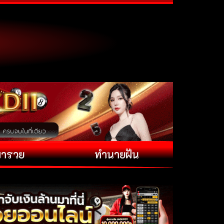
พารวย
ทำนายฝัน