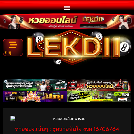
เมนู
หวยซองแม่นๆ : ชุดรวยทันใจ งวด 16/06/64