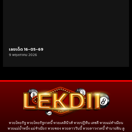
เลขเด็ด 16-05-69
9 พฤษภาคม 2026
หวยไทยรัฐ หวยไทยรัฐงวดนี้ หวยเดลินิวส์ หวยปฏิทิน เลขดี หวยแม่ทำเนียน
หวยแม่น้ำหนึ่ง แม่จําเนียร หวยซอง หวยลาววันนี้ หวยลาวงวดนี้ ทำนายฝัน ดู