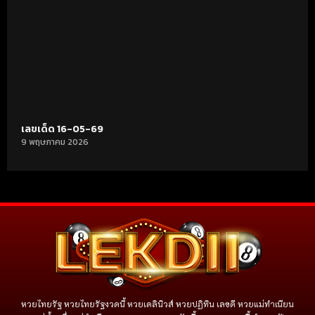
เลขเด็ด 16-05-69
9 พฤษภาคม 2026
หวยไทยรัฐ หวยไทยรัฐงวดนี้ หวยเดลินิวส์ หวยปฏิทิน เลขดี หวยแม่ทำเนียน