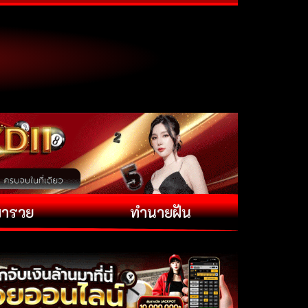
พารวย
ทำนายฝัน