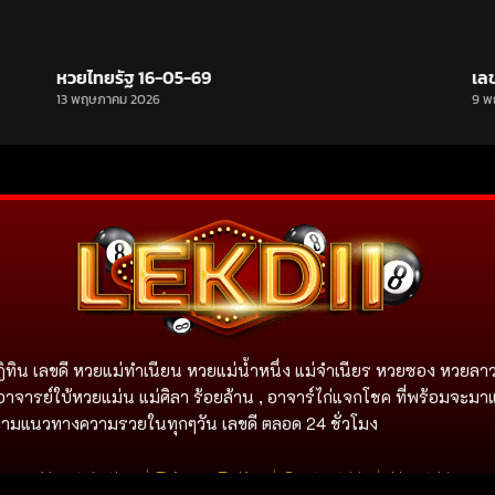
หวยไทยรัฐ 16-05-69
เล
13 พฤษภาคม 2026
9 พ
ิทิน เลขดี หวยแม่ทำเนียน หวยแม่น้ำหนึ่ง แม่จําเนียร หวยซอง หวยลาว
อาจารย์ใบ้หวยแม่น แม่ศิลา ร้อยล้าน , อาจาร์ไก่แจกโชค ที่พร้อมจะมา
ิดตามแนวทางความรวยในทุกๆวัน เลขดี ตลอด 24 ชั่วโมง
About Authur
|
Privacy Policy
|
Contact Us
|
About Us