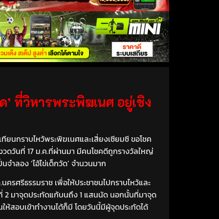
 ที่วิหารพระพิฆเนศ อยู่เชิง
ูปเทียนกราบไหว้พระพิฆเนศและเสี่ยงเซียมซี ขอโชค
งวดวันที่ 17 ม.ค.ที่ผ่านมา มีคนโชคดีถูกรางวัลใหญ่
นจำลอง ‘ไอ้ไข่เด็กวัด’ จำนวนมาก
ชล จ.นครศรีธรรมราช เพื่อให้ประชาชนไปกราบไหว้และ
่ 2 มาจุดประทัดแก้บนถึง 1 แสนนัด นอกนั้นที่มาจุด
สอบเข้าทำงานได้ก็มี โดยวันนี้มีผู้จุดประทัดได้