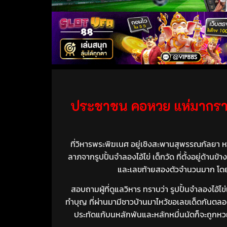
ประชาชน คอหวย แห่มากราบไหว
ที่วิหารพระพิฆเนศ อยู่เชิงสะพานสุพรรณกัลยา หน
ลาภจากรูปปั้นจำลองไอ้ไข่ เด็กวัด ที่ตั้งอยู่ด้าน
และเลขท้ายสองตัวจำนวนมาก โดยมี
สอบถามผู้ที่ดูแลวิหาร ทราบว่า รูปปั้นจำลองไอ้ไ
ทำบุญ ที่ผ่านมามีชาวบ้านมาไหว้ขอเลขเด็ดกันตลอด 
ประทัดแก้บนหลักพันและหลักหมื่นนัดก็จะถูกหวยรา