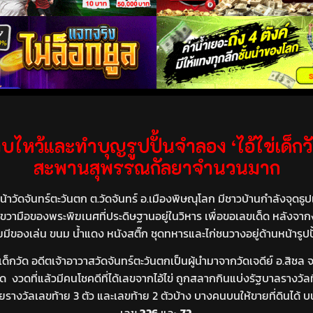
้และทำบุญรูปปั้นจำลอง ‘ไอ้ไข่เด็กวัด’
สะพานสุพรรณกัลยาจำนวนมาก
้าวัดจันทร์ตะวันตก ต.วัดจันทร์ อ.เมืองพิษณุโลก มีชาวบ้านกำลังจุดธ
ข้างขวามือของพระพิฆเนศที่ประดิษฐานอยู่ในวิหาร เพื่อขอเลขเด็ด หลังจาก
ของเล่น ขนม น้ำแดง หนังสติ๊ก ชุดทหารและไก่ชนวางอยู่ด้านหน้ารูปปั้
ข่เด็กวัด อดีตเจ้าอาวาสวัดจันทร์ตะวันตกเป็นผู้นำมาจากวัดเจดีย์ อ.สิ
งวดที่แล้วมีคนโชคดีที่ได้เลขจากไอ้ไข่ ถูกสลากกินแบ่งรัฐบาลรางวัลที
งวัลเลขท้าย 3 ตัว และเลขท้าย 2 ตัวบ้าง บางคนบนให้ขายที่ดินได้ บนให้
เลข
326
และ
72