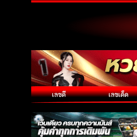
เลขดี
เลขเด็ด