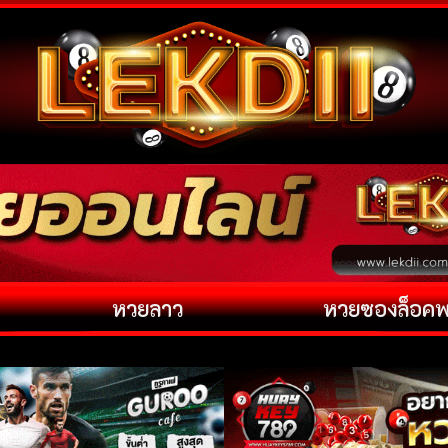
หวยลาว
หวยซองล็อค