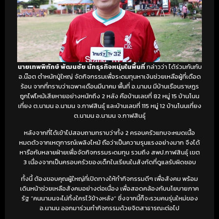
นายเทพพิทักษ์ พัฒนชัย นักธุรกิจหนุ่มในพื้นที่
กล่าวว่า ได้ร่วมกันกับ
อ.น๊อต ตำหนักปู่ใหญ่ จัดกิจกรรมเพื่อระดมทุนหาเงินช่วยเหลือผู้ที่เดือด
ร้อน จากที่ทราบว่าเฉพาะเดือนมีนาคม พื้นที่ อ.นามน มีบ้านเรือนราษฎร
ถูกไฟไหม้เสียหายอย่างหนักถึง 2 หลัง คือบ้านเลขที่ 82 หมู่ 15 บ้านโนน
เที่ยง ต.นามน อ.นามน จ.กาฬสินธุ์ และบ้านเลขที่ 115 หมู่ 12 บ้านโนนเที่ยง
ต.นามน อ.นามน จ.กาฬสินธุ์
หลังจากที่ได้เข้าไปสอบถามทราบว่าทั้ง 2 ครอบครัวแทบจะหมดเนื้อ
หมดตัวจากเหตุการณ์เพลิงไหม้ ถือว่าเป็นความรุนแรงอย่างมาก จึงได้
หารือกับหลายฝ่ายเพื่อจัดกิจกรรมระดมทุน รวมถึง สพป.กาฬสินธุ์ เขต
3 เนื่องจากเป็นครอบครัวของเด็กในเรียนในสังกัดที่ดูแลรับผิดชอบ
ทั้งนี้ ต้องขอบคุณผู้ใหญ่ที่เปิดทางให้ทำกิจกรรมดีๆ เพื่อสังคม พร้อม
เดินหน้าช่วยเหลือสังคมอย่างต่อเนื่อง เพื่อสอดคล้องกับนโยบายภาค
รัฐ “คนนามนจะไม่ทิ้งใครไว้ข้างหลัง” ซึ่งจากนี้ก็จะรวมคนรุ่นใหม่ของ
อ.นามน ออกมาร่วมทำกิจกรรมด้วยจิตสาธารณะต่อไป