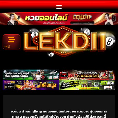
เมนู
อ.น๊อต ตำหนักปู่ใหญ่ คนดังแห่งโลกโซเชียล ร่วมงานฟุตบอลการ
กุศล 2 ครอบครัวถูกไฟไหม้บ้านวอด ฝากถึงพ่อแม่พี่น้อง งวดนี้