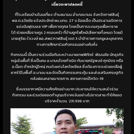
เดี๋ยวจะพาปลดหนี้
ที่โรงเรียนบ้านโนนเที่ยง ตำบลนามน อำเภอนามน จังหวัดกาฬสินธุ์
พล.ต.ธวัชชัย แจ้งประจักษ์ ผบ.มทบ. 27 จ.ร้อยเอ็ด เป็นประธานเปิดการ
แข่งขันฟุตบอล VIP เพื่อการกุศล โดยเป็นการระดมทุนเพื่อหาราย
ได้ ช่วยเหลือราษฎร 2 ครอบครัว ที่บ้านถูกไฟไหม้เสียหายทั้งหมด โดยมี
นายสุริยะ ใจวงษ์ ผอ.สพป.กาฬสินธุ์ เขต 3 นำข้าราชการครูและบุคลากร
ทางการศึกษาร่วมกิจกรรมอย่างคับคั่ง
กิจกรรมนี้ เป็นความร่วมมือกันระหว่างนายเทพพิทักษ์ พัฒนชัย นักธุรกิจ
หนุ่มในพื้นที่ ซึ่งเป็นคน อ.นามนโดยกำเนิด กับนายณัฐพงษ์ ศุภมิตร หรือ
อ.น๊อต ตำหนักปู่ใหญ่ คนดังแห่งโลกโซเชียล ซึ่งต้องการจะช่วยเหลือผู้
ยากไร้ในพื้นที่ อ.นามน และจัดเป็นกิจกรรมกระตุ้น และส่งเสริมเศรษฐกิจ
หลังผ่อนคลายมาตรการ สถานการณ์โควิด-19
ซึ่งบรรยากาศมีความคึกคักอย่างมาก ประชาชนให้ความสนใจร่วม
กิจกรรม และร่วมต่อยอดทำบุญบริจาคเงินอย่างไม่ขาดสาย ทำให้ยอด
บริจาคจำนวน 231,936 บาท