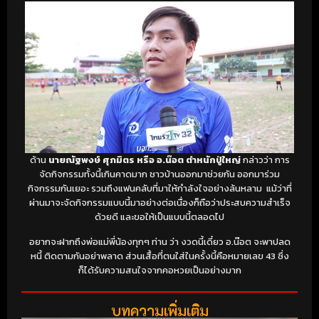
ด้าน
นายณัฐพงษ์ ศุภมิตร หรือ อ.น๊อต ตำหนักปู่ใหญ่
กล่าวว่า การ
จัดกิจกรรมทั้งนี้เกินคาดมาก ชาวบ้านออกมาช่วยกัน ออกมาร่วม
กิจกรรมกันเยอะ รวมถึงแฟนคลับที่มาให้กำลังใจอย่างล้นหลาม แม้ว่าที่
ผ่านมาจะจัดกิจกรรมแบบนี้มาอย่างต่อเนื่องก็ถือว่าประสบความสำเร็จ
ด้วยดี และขอให้เป็นแบบนี้ตลอดไป
อยากจะฝากถึงพ่อแม่พี่น้องทุกๆ ท่าน ว่า งวดนี้เดี๋ยว อ.น๊อต จะพาปลด
หนี้ ติดตามกันอย่าพลาด ส่วนเสื้อที่ตนใส่ในครั้งนี้คือหมายเลข 43 ซึ่ง
ก็ได้รับความสนใจจากคอหวยเป็นอย่างมาก
บทความเพิ่มเติม