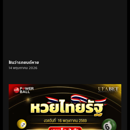
ฝันว่ารถยนต์หาย
14 พฤษภาคม 2026