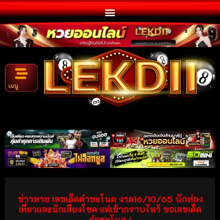
เมนู
ข่าวหวย เลขเด็ดคำชะโนด งวด16/10/65 นักท่อง
เที่ยวและนักเสี่ยงโชค แห่เข้ากราบไหว้ ขอเลขเด็ด
คำชะโนด !