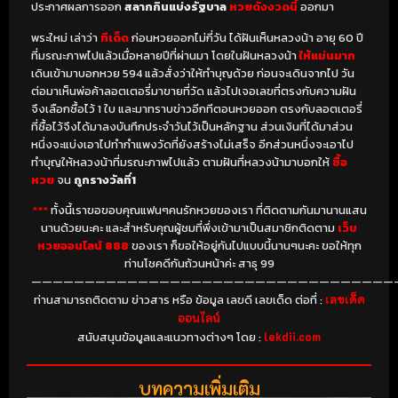
ประกาศผลการออก
สลากกินแบ่งรัฐบาล
หวยดังงวดนี้
ออกมา
พระใหม่ เล่าว่า
ทีเด็ด
ก่อนหวยออกไม่กี่วัน ได้ฝันเห็นหลวงน้า อายุ 60 ปี
ที่มรณะภาพไปแล้วเมื่อหลายปีที่ผ่านมา โดยในฝันหลวงน้า
ให้แม่นมาก
เดินเข้ามาบอกหวย 594 แล้วสั่งว่าให้ทำบุญด้วย ก่อนจะเดินจากไป วัน
ต่อมาเห็นพ่อค้าลอตเตอรี่มาขายที่วัด แล้วไปเจอเลขที่ตรงกับความฝัน
จึงเลือกซื้อไว้ 1 ใบ และมาทราบข่าวอีกทีตอนหวยออก ตรงกับลอตเตอรี่
ที่ซื้อไว้จึงได้มาลงบันทึกประจำวันไว้เป็นหลักฐาน ส่วนเงินที่ได้มาส่วน
หนึ่งจะแบ่งเอาไปทำกำแพงวัดที่ยังสร้างไม่เสร็จ อีกส่วนหนึ่งจะเอาไป
ทำบุญให้หลวงน้าที่มรณะภาพไปแล้ว ตามฝันที่หลวงน้ามาบอกให้
ซื้อ
หวย
จน
ถูกรางวัลที่1
***
ทั้งนี้เราขอขอบคุณแฟนๆคนรักหวยของเรา ที่ติดตามกันมานานแสน
นานด้วยนะคะ และสำหรับคุณผู้ชมที่พึ่งเข้ามาเป็นสมาชิกติดตาม
เว็บ
หวยออนไลน์ 888
ของเรา ก็ขอให้อยู่กันไปแบบนี้นานๆนะคะ ขอให้ทุก
ท่านโชคดีกันถ้วนหน้าค่ะ สาธุ 99
——————————————————————————————————
ท่านสามารถติดตาม ข่าวสาร หรือ ข้อมูล เลขดี เลขเด็ด ต่อที่ :
เลขเด็ด
ออนไลน์
สนับสนุนข้อมูลและแนวทางต่างๆ โดย :
lekdii.com
บทความเพิ่มเติม