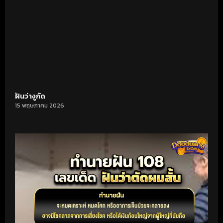
ฝันว่างูกัด
15 พฤษภาคม 2026