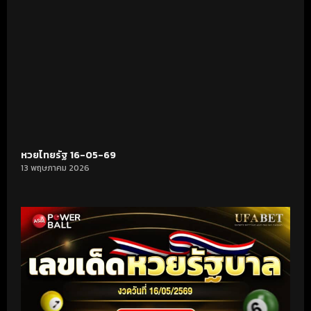
หวยไทยรัฐ 16-05-69
13 พฤษภาคม 2026