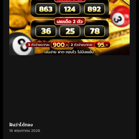
ฝันว่าได้ทอง
16 พฤษภาคม 2026