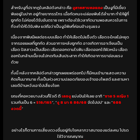
สำหรับงูที่ปรากฏในคลิปดังกล่าว คือ
งูลายสาบคอแดง
เป็นงูที่มีเขี้ยว
พิษอยู่ในปาก อยู่ท้ายขากรรไกร เมื่อกัดคนจะปล่อยพิษได้ลำบาก ทำให้ผู้ที่
ถูกกัด ไม่ค่อยได้รับอันตราย เพราะต้องใช้เวลากัดนานพอสมควรในการ
ที่จะทำให้ได้รับพิษ แต่ถือว่าเป็นงูมีพิษที่ค่อนข้างรุนแรง
เนื่องจากพิษมีผลต่อระบบเลือด ทำให้เลือดไม่แข็งตัว เลือดจะไหลไม่หยุด
จากรอยแผลที่ถูกกัด ส่วนอาการหลังถูกกัด อาจเกิดการอาเจียนเป็น
เลือด ปัสสาวะเป็นเลือด เลือดออกตามไรฟัน เลือดออกใต้ผิวหนัง เลือด
ออกในกล้ามเนื้อจนไปกดทับเส้นประสาท ทำให้เกิดอาการขาอ่อนแรง
ด้วย
ทั้งนี้ หลังจากคลิปดังกล่าวถูกเผยแพร่ออกไป ก็มีคนเข้ามาแสดงความ
คิดเห็นมากมาย ทั้งเป็นห่วงความปลอดภัยของเจ้าของโพสต์ และถามหา
เลขดีบ้านหวังเอาไปเสี่ยงโชค
ขณะที่คอหวยบางส่วนก็ใจดี ตี
เลขงู
แบ่งปันให้เลย อาทิ “
ชาย 5 หญิง 1
รวมกันเป็น 6 =
516/165
“, “
งู 8 มา 6 86/68
จัดไปปป” และ “
686
งวดนี้
”
อย่างไรก็ตามการเสี่ยงดวงขึ้นอยู่กับโชคลาภวาสนาของแต่ละคน โปรด
ใช้วิจารณญาณ