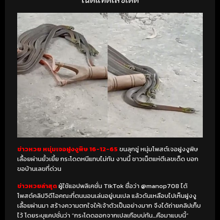
ข่าวหวย หนุ่มเจอฝูงงูพิษ 16-12-65
ขนลุกซู่ หนุ่มโพสต์เจอฝูงงูพิษ
เลื้อยผ่านยั้วเยี้ย กระโดดหนีแทบไม่ทัน งานนี้ ชาวเน็ตแห่ตีเลขเด็ด บอก
ขอบ้านเลขที่ด่วน
ข่าวหวยล่าสุด
ผู้ใช้แอปพลิเคชั่น TikTok ชื่อว่า @manop708 ได้
โพสต์คลิปวิดีโอคณะที่ตนนอนเล่นอยู่บนเปล แล้วดันเหลือบไปเห็นฝูงงู
เลื้อยผ่านมา สร้างความตกใจให้เจ้าตัวเป็นอย่างมาก จึงได้ถ่ายคลิปเก็บ
ไว้ โดยระบุแคปชั่นว่า “กระโดดออกจากเปลเกือบบ่ทัน…คือมาแบบนี้”