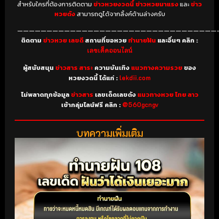
สำหรับใครที่ต้องการติดตาม
ข่าวหวยงวดนี้ ข่าวหวยมาแรง
และ
ข่าว
หวยดัง
สามารถดูได้จากลิ้งค์ด้านล่างครับ
——————————————————————————————————
ติดตาม
ข่าวหวย เลขดี
สถานที่ขอหวย
ทำนายฝัน
และอื่นๆ คลิก :
เลขเด็ดออนไลน์
ผู้สนับสนุน
ข่าวสาร สาระ
ความบันเทิง
แนวทางความรวย
ของ
หวยงวดนี้ ได้แก่ :
lekdii.com
ไม่พลาดทุกข้อมูล
ข่าวสาร
เลขเด็ดเลขดัง
แนวทางหวย ไทย ลาว
เข้ากลุ่มไลน์ฟรี คลิก :
@560gcngv
บทความเพิ่มเติม