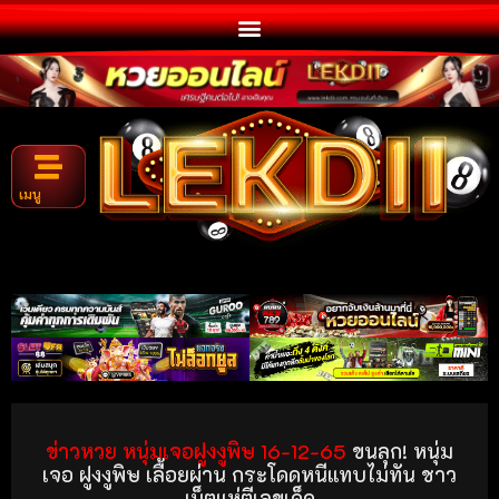
เมนู
ข่าวหวย หนุ่มเจอฝูงงูพิษ 16-12-65
ขนลุก! หนุ่ม
เจอ ฝูงงูพิษ เลื้อยผ่าน กระโดดหนีแทบไม่ทัน ชาว
เน็ตแห่ตีเลขเด็ด