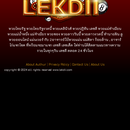
หวยไทยรัฐ หวยไทยรัฐงวดนี้ หวยเดลินิวส์ หวยปฏิทิน เลขดี หวยแม่ทำเนียน
หวยแม่น้ำหนึ่ง แม่จําเนียร หวยซอง หวยลาววันนี้ หวยลาวงวดนี้ ทำนายฝัน ดู
หวยออนไลน์ แม่นเวอร์ กับ 2อาจารย์ใบ้หวยแม่น แม่ศิลา ร้อยล้าน , อาจาร์
ไก่แจกโชค ที่พร้อมจะมาแจก เลขดี เลขเด็ด ให่ท่านได้ติดตามแนวทางความ
รวยในทุกๆวัน เลขดี ตลอด 24 ชั่วโมง
About Authur
|
Privacy Policy
|
Contact Us
|
About Us
copyright © 2024 all rights reserved
www.lekdii.com