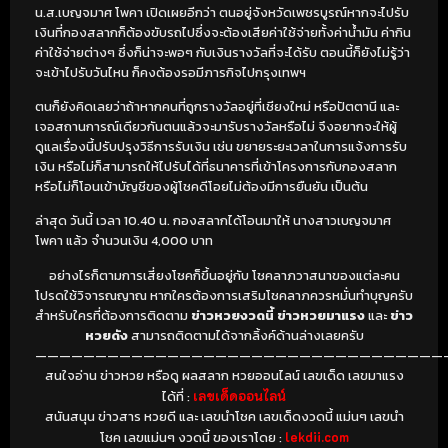
น.ส.เบญจมาศ โพคา เปิดเผยอีกว่า ตนอยู่จังหวัดเพชรบูรณ์หากจะไปรับ
เงินที่กองสลากก็ต้องขับรถไปซึ่งจะต้องเสียค่าใช้จ่ายทั้งค่าน้ำมัน ค่ากิน
ค่าใช้จ่ายต่างๆ ซึ่งก็น่าจะพอๆ กับเงินรางวัลที่จะได้รับ ตอนนี้ก็ยังไม่รู้ว่า
จะเข้าไปรับวันไหน ก็คงต้องรอมีภารกิจไปกรุงเทพฯ
ตนก็ยังคิดเลยว่าถ้าหากคนที่ถูกรางวัลอยู่ที่เชียงใหม่ หรือปัตตานี และ
เจอสถานการณ์เดียวกันตนแล้วจะมารับรางวัลหรือไม่ จึงอยากจะให้ผู้
ดูแลเรื่องนี้ปรับปรุงวิธีการรับเงิน เช่น ขยายระยะเวลาในการแจ้งการรับ
เงิน หรือไม่ก็สามารถให้ไปรับได้ที่ธนาคารที่เข้าโครงการกับกองสลาก
หรือไม่ก็โอนเข้าบัญชีของผู้โชคดีโอยไม่ต้องมีการยืนยัน เป็นต้น
ล่าสุด วันนี้ เวลา 10.40 น. กองสลากได้โอนมาให้ นางสาวเบญจมาศ
โพคา แล้ว จำนวนเงิน 4,000 บาท
อย่างไรก็ตามการเสี่ยงโชคก็ขึ้นอยู่กับ โชคลาภวาสนาของแต่ละคน
โปรดใช้วิจารณญาณ หากใครต้องการเสริมโชคลาภควรหมั่นทำบุญครับ
สำหรับใครที่ต้องการติดตาม
ข่าวหวยงวดนี้
ข่าวหวยมาแรง
และ
ข่าว
หวยดัง
สามารถติดตามได้จากลิ้งค์ด้านล่างเลยครับ
——————————————————————————————————
สนใจอ่าน ข่าวหวย หรือดู ผลสลาก หวยออนไลน์ เลขเด็ด เลขมาแรง
ได้ที่ :
เลขเด็ดออนไลน์
สนันสนุน ข่าวสาร หวยดี และ เลขนำโชค เลขเด็ดงวดนี้ แม่นๆ เลขนำ
โชค เลขแม่นๆ งวดนี้ ของเราโดย :
lekdii.com