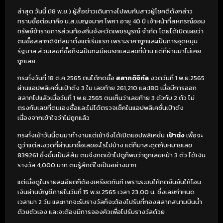
ล่าสุด วันนี้ (18 พ.ย.) ผู้สื่อข่าวเดินทางไปพบกับสาวผู้โชคดีดังกล่าว
ทราบชื่อต่อมาคือ น.ส.เบญจมาศ โพคา อายุ 40 ปี เจ้าหน้าที่สหกรณ์ออม
ทรัพย์ข้าราชการส่วนท้องถิ่นจังหวัดเพชรบูรณ์ จำกัด โดยได้เปิดเผยว่า
ตนซื้อสลากดิจิทัลมาตั้งแต่เริ่มแรก เพราะราคาถูกและเป็นการอุดหนุน
รัฐบาล ส่วนเลขที่ซื้อก็จะเป็นทะเบียนรถและเลขที่บ้าน แต่ที่ผ่านมาไม่เคย
ถูกเลย
กระทั่งวันที่ 18 ต.ค.2565 ตนได้กดซื้อ
สลากดิจิทัล
งวดวันที่ 1 พ.ย.2565
ผ่านแอปพลิเคชั่นเป๋าตัง 3 ใบ เลขท้าย 261,210 และ180 เมื่อมีการออก
สลากไปแล้วเมื่อวันที่ 1 พ.ย.2565 ตนเห็นว่าเลขท้าย 3 ตัวกับ 2 ตัว ไม่
ตรงกับเลขที่ตนเองซื้อและไม่ได้ตรวจเช็คในแอปพลิเคชั่นเป๋าตัง
เนื่องจากเข้าใจว่าไม่ถูกแล้ว
กระทั่งเช้าวันนี้ตนมาทำงานแต่เช้าจึงได้เปิดแอปพลิเคชั่น
เป๋าตัง
เพื่อจะ
ดูว่าแต่ละงวดที่ผ่านมาซื้อเลขอะไรไปบ้าง แต่ก็มาสะดุดกับหมายเลข
839261 ซึ่งขึ้นเป็นสีส้ม ตนจึงกดเข้าไปดูก็พบว่าถูกเลขหน้า 3 ตัว ได้เงิน
รางวัล 4,000 บาท ตนรู้สึกดีใจเป็นอย่างมาก
แต่เมื่อดูในรายละเอียดก็ต้องเครียดทันที เพราะระบบให้กดยืนยันให้โอน
เงินผ่านบัญชีภายในวันที่ 15 พ.ย.2565 เวลา 23.00 น. ซึ่งเลยกำหนด
เวลามา 2 วัน และหากจะรับรางวัลก็จะต้องไปรับที่กองสลากสนามบินน้ำ
ด้วยตัวเอง และจะต้องมีการจองคิวเพื่อไปรับรางวัลด้วย