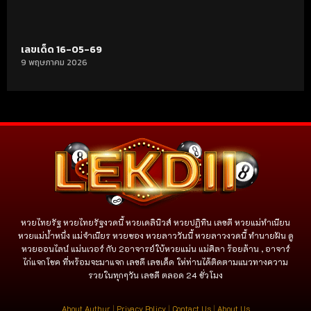
เลขเด็ด 16-05-69
9 พฤษภาคม 2026
หวยไทยรัฐ หวยไทยรัฐงวดนี้ หวยเดลินิวส์ หวยปฏิทิน เลขดี หวยแม่ทำเนียน
หวยแม่น้ำหนึ่ง แม่จําเนียร หวยซอง หวยลาววันนี้ หวยลาวงวดนี้ ทำนายฝัน ดู
หวยออนไลน์ แม่นเวอร์ กับ 2อาจารย์ใบ้หวยแม่น แม่ศิลา ร้อยล้าน , อาจาร์
ไก่แจกโชค ที่พร้อมจะมาแจก เลขดี เลขเด็ด ให่ท่านได้ติดตามแนวทางความ
รวยในทุกๆวัน เลขดี ตลอด 24 ชั่วโมง
About Authur
|
Privacy Policy
|
Contact Us
|
About Us