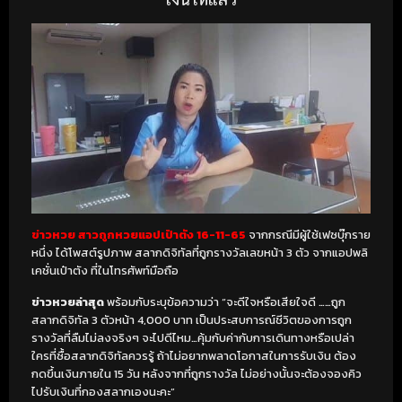
ข่าวหวย สาวถูกหวยแอปเป๋าตัง 16-11-65
จากกรณีมีผู้ใช้เฟซบุ๊กราย
หนึ่ง ได้โพสต์รูปภาพ สลากดิจิทัลที่ถูกรางวัลเลขหน้า 3 ตัว จากแอปพลิ
เคชั่นเป๋าตัง ที่ในโทรศัพท์มือถือ
ข่าวหวยล่าสุด
พร้อมกับระบุข้อความว่า “จะดีใจหรือเสียใจดี ……ถูก
สลากดิจิทัล 3 ตัวหน้า 4,000 บาท เป็นประสบการณ์ชีวิตของการถูก
รางวัลที่ลืมไม่ลงจริงๆ จะไปดีไหม…คุ้มกับค่ากับการเดินทางหรือเปล่า
ใครที่ซื้อสลากดิจิทัลควรรู้ ถ้าไม่อยากพลาดโอกาสในการรับเงิน ต้อง
กดขึ้นเงินภายใน 15 วัน หลังจากที่ถูกรางวัล ไม่อย่างนั้นจะต้องจองคิว
ไปรับเงินที่กองสลากเองนะคะ”