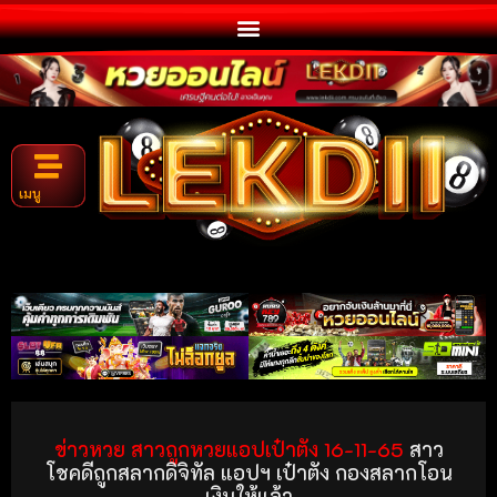
เมนู
ข่าวหวย สาวถูกหวยแอปเป๋าตัง 16-11-65
สาว
โชคดีถูกสลากดิจิทัล แอปฯ เป๋าตัง กองสลากโอน
เงินให้แล้ว