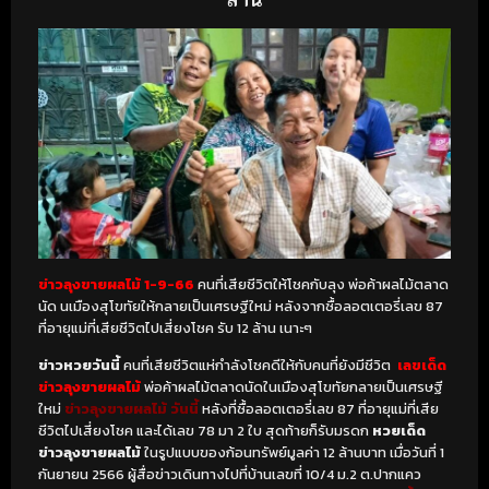
ข่าวลุงขายผลไม้ 1-9-66
คนที่เสียชีวิตให้โชคกับลุง พ่อค้าผลไม้ตลาด
นัด นเมืองสุโขทัยให้กลายเป็นเศรษฐีใหม่ หลังจากซื้อลอตเตอรี่เลข 87
ที่อายุแม่ที่เสียชีวิตไปเสี่ยงโชค รับ 12 ล้าน เนาะๆ
ข่าวหวยวันนี้
คนที่เสียชีวิตแห่กำลังโชคดีให้กับคนที่ยังมีชีวิต
เลขเด็ด
ข่าวลุงขายผลไม้
พ่อค้าผลไม้ตลาดนัดในเมืองสุโขทัยกลายเป็นเศรษฐี
ใหม่
ข่าวลุงขายผลไม้ วันนี้
หลังที่ซื้อลอตเตอรี่เลข 87 ที่อายุแม่ที่เสีย
ชีวิตไปเสี่ยงโชค และได้เลข 78 มา 2 ใบ สุดท้ายก็รับมรดก
หวยเด็ด
ข่าวลุงขายผลไม้
ในรูปแบบของก้อนทรัพย์มูลค่า 12 ล้านบาท เมื่อวันที่ 1
กันยายน 2566 ผู้สื่อข่าวเดินทางไปที่บ้านเลขที่ 10/4 ม.2 ต.ปากแคว