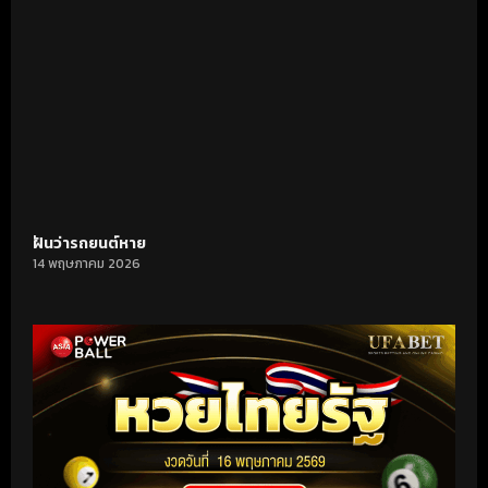
ฝันว่ารถยนต์หาย
14 พฤษภาคม 2026