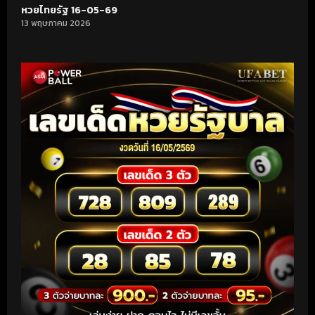
หวยไทยรัฐ 16-05-69
13 พฤษภาคม 2026