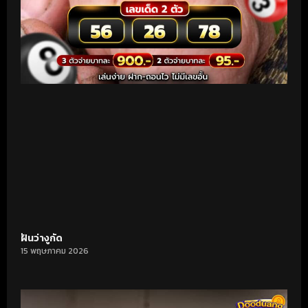
ฝันว่างูกัด
15 พฤษภาคม 2026