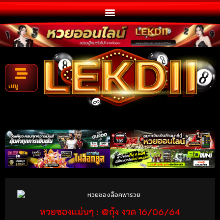
เมนู
หวยซองแม่นๆ : @กุ้ง งวด 16/06/64