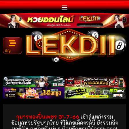
เมนู
กุมารทองปิ่นเพชร 31-7-66
เข้าสู่แหล่งรวม
ข้อมูลหวยรัฐบาลไทย ที่มีเลขเด็ดงวดนี้ ยังรวมถึง
หวยดังและเลขที่แม่นๆ ที่คนรักหวยไม่ควรพลาด!