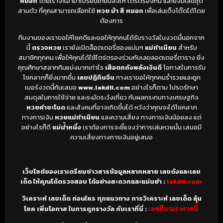
หมอก
โดยเราจะเอามาเปรียบเทียบลงให้ ไตร่ตรองกัน และยังมีเลขชุด
สามตัว ที่คุณสามารถเลือกใช้
หวย ม้า สี หมอก
เพื่อเล่นเต็งโต๊ดได้โดย
ต้องการ
ทีมงานของเราขอให้โชคดีและขอให้ทุกคนได้รับรางวัลในงวดนี้นอกจาก
นี้
ตรวจหวย
เรายังเปิดล็อตเตอรี่ซองแม่นๆ
แม่ทําเนียน
สำหรับ
สมาชิกทุกคน เพื่อให้คุณได้ใช้ไตร่ตรองร่วมกับเลขลอตเตอรี่ตาราง ยิ่ง
คุณศึกษาสลากกินแบ่งมากเท่าไร
เสือตกถังพลังเงินดี
โอกาสในการรับ
โชคลาภก็ยิ่งมากขึ้น
เลขปฏิทินจีน
ทางเราขอให้ทุกคนร่ำรวยและถูก
เบอร์งวดนี้กันเสมอ
www.lekdii.com
อย่างไรก็ตาม โปรดรักษา
สมดุลในการใช้จ่าย และระมัดระวังเกี่ยว กับผลกระทบทางเศรษฐกิจ
หวยคําชะโนด
และสังคมที่อาจเกิดขึ้นได้ หวังว่าคุณจะได้โชคลาภ
ทางการเงิน
หวยแม่ทำเนียน
และความเสี่ยง ทางการเงินน้อยลง แต่
อย่างไรก็ดี
แม่น้ำหนึ่ง
เราต้องการจะชี้แจงว่าการเล่นหวยนั้น เสมอมี
ความเสี่ยงทางการเงินอยู่เสมอ
เว็บไซต์ของเราเตรียมข่าวสารข้อมูลหลากหลาย เลขดังและเลข
เด็ด ให้คุณได้ตรวจสอบ ได้อย่างสะดวกและแม่นยำ :
lekdii.com
วิเคราะห์ เลขเด็ด ก่อนใคร ทุกแนวทาง การวิเคราะห์ เลขเด็ด ลุ้น
โชค เพิ่มโอกาส ในการถูกรางวัล กับเราที่นี่ :
เลขดีมาแรงงวดนี้