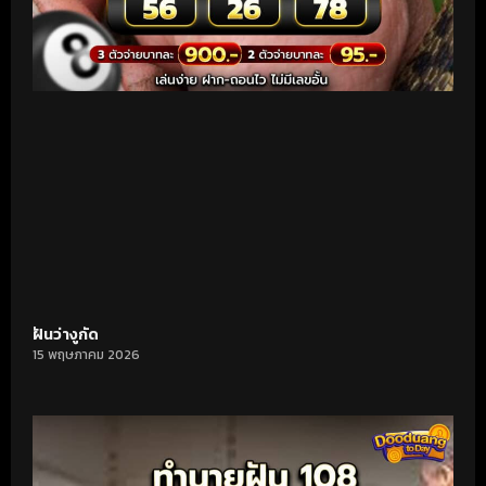
ฝันว่างูกัด
15 พฤษภาคม 2026