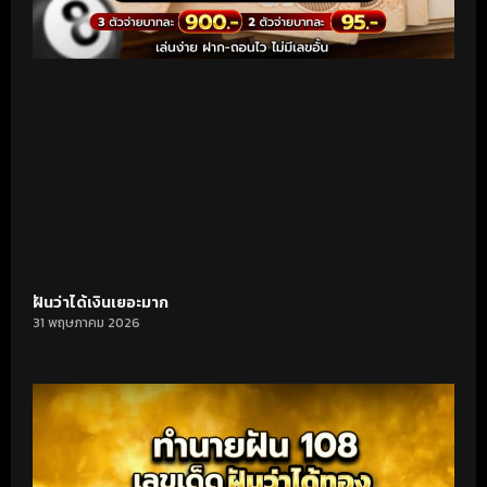
ฝันว่าได้เงินเยอะมาก
31 พฤษภาคม 2026