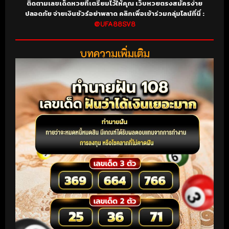
ติดตามเลขเด็ดหวยที่เตรียมไว้ให้คุณ เว็บหวยตรงสมัครง่าย
ปลอดภัย จ่ายเงินชัวร์อย่าพลาด คลิกเพื่อเข้าร่วมกลุ่มไลน์ที่นี่ :
@UFA88SV8
บทความเพิ่มเติม