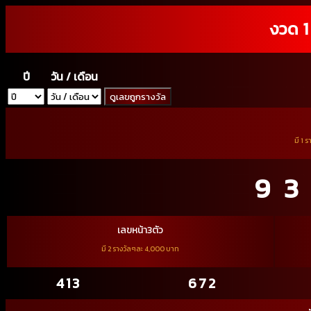
งวด 1
ปี
วัน / เดือน
ดูเลขถูกรางวัล
มี 1 
9
เลขหน้า3ตัว
มี 2 รางวัลๆละ 4,000 บาท
413
672