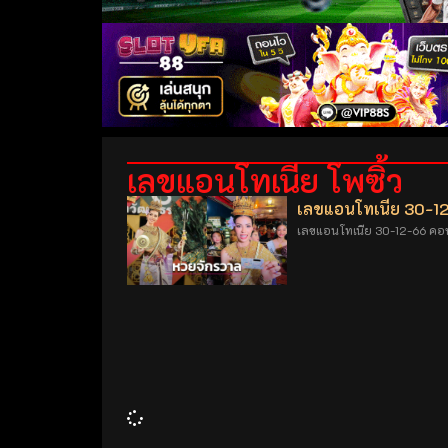
เลขแอนโทเนีย โพซิ้ว
เลขแอนโทเนีย 30-1
เลขแอนโทเนีย 30-12-66 คอ