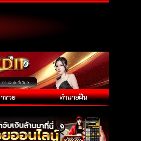
พารวย
ทำนายฝัน