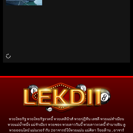
หวยไทยรัฐ หวยไทยรัฐงวดนี้ หวยเดลินิวส์ หวยปฏิทิน เลขดี หวยแม่ทำเนียน
หวยแม่น้ำหนึ่ง แม่จําเนียร หวยซอง หวยลาววันนี้ หวยลาวงวดนี้ ทำนายฝัน ดู
หวยออนไลน์ แม่นเวอร์ กับ 2อาจารย์ใบ้หวยแม่น แม่ศิลา ร้อยล้าน , อาจาร์