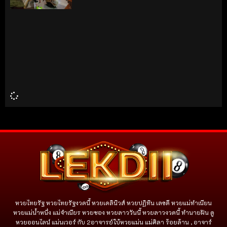
หวยไทยรัฐ หวยไทยรัฐงวดนี้ หวยเดลินิวส์ หวยปฏิทิน เลขดี หวยแม่ทำเนียน
หวยแม่น้ำหนึ่ง แม่จําเนียร หวยซอง หวยลาววันนี้ หวยลาวงวดนี้ ทำนายฝัน ดู
หวยออนไลน์ แม่นเวอร์ กับ 2อาจารย์ใบ้หวยแม่น แม่ศิลา ร้อยล้าน , อาจาร์