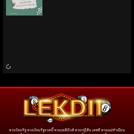
หวยไทยรัฐ หวยไทยรัฐงวดนี้ หวยเดลินิวส์ หวยปฏิทิน เลขดี หวยแม่ทำเนียน