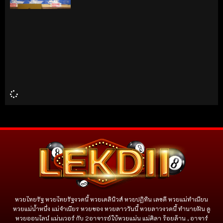
หวยไทยรัฐ หวยไทยรัฐงวดนี้ หวยเดลินิวส์ หวยปฏิทิน เลขดี หวยแม่ทำเนียน
หวยแม่น้ำหนึ่ง แม่จําเนียร หวยซอง หวยลาววันนี้ หวยลาวงวดนี้ ทำนายฝัน ดู
หวยออนไลน์ แม่นเวอร์ กับ 2อาจารย์ใบ้หวยแม่น แม่ศิลา ร้อยล้าน , อาจาร์