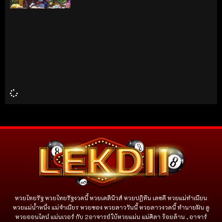
หวยไทยรัฐ หวยไทยรัฐงวดนี้ หวยเดลินิวส์ หวยปฏิทิน เลขดี หวยแม่ทำเนียน
หวยแม่น้ำหนึ่ง แม่จําเนียร หวยซอง หวยลาววันนี้ หวยลาวงวดนี้ ทำนายฝัน ดู
หวยออนไลน์ แม่นเวอร์ กับ 2อาจารย์ใบ้หวยแม่น แม่ศิลา ร้อยล้าน , อาจาร์