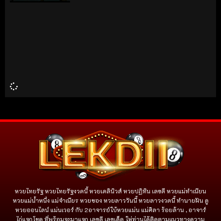
หวยไทยรัฐ หวยไทยรัฐงวดนี้ หวยเดลินิวส์ หวยปฏิทิน เลขดี หวยแม่ทำเนียน
หวยแม่น้ำหนึ่ง แม่จําเนียร หวยซอง หวยลาววันนี้ หวยลาวงวดนี้ ทำนายฝัน ดู
หวยออนไลน์ แม่นเวอร์ กับ 2อาจารย์ใบ้หวยแม่น แม่ศิลา ร้อยล้าน , อาจาร์
ไก่แจกโชค ที่พร้อมจะมาแจก เลขดี เลขเด็ด ให่ท่านได้ติดตามแนวทางความ