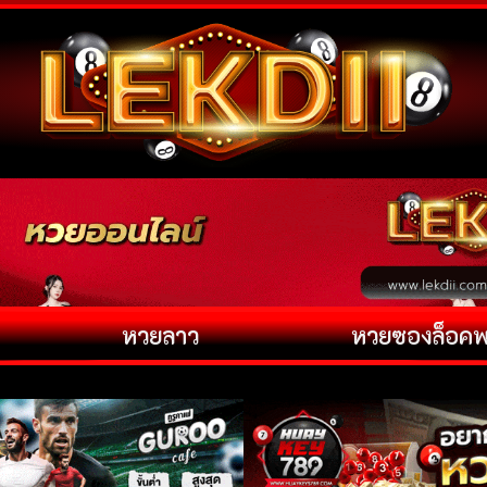
หวยลาว
หวยซองล็อค