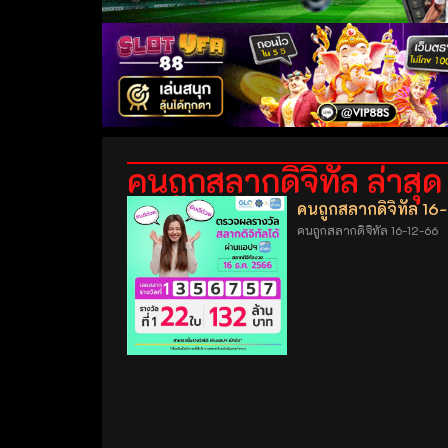
คนถูกสลากดิจิทัล ล่าสุด
คนถูกสลากดิจิทัล 16
คนถูกสลากดิจิทัล 16-12-66