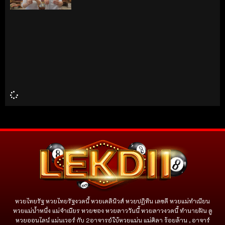
หวยไทยรัฐ หวยไทยรัฐงวดนี้ หวยเดลินิวส์ หวยปฏิทิน เลขดี หวยแม่ทำเนียน
หวยแม่น้ำหนึ่ง แม่จําเนียร หวยซอง หวยลาววันนี้ หวยลาวงวดนี้ ทำนายฝัน ดู
หวยออนไลน์ แม่นเวอร์ กับ 2อาจารย์ใบ้หวยแม่น แม่ศิลา ร้อยล้าน , อาจาร์