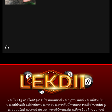
หวยไทยรัฐ หวยไทยรัฐงวดนี้ หวยเดลินิวส์ หวยปฏิทิน เลขดี หวยแม่ทำเนียน
หวยแม่น้ำหนึ่ง แม่จําเนียร หวยซอง หวยลาววันนี้ หวยลาวงวดนี้ ทำนายฝัน ดู
หวยออนไลน์ แม่นเวอร์ กับ 2อาจารย์ใบ้หวยแม่น แม่ศิลา ร้อยล้าน , อาจาร์