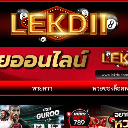
หวยลาว
หวยซองล็อค