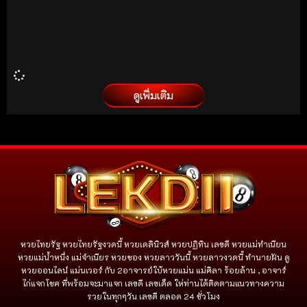
ดูเพิ่มเติม
หวยไทยรัฐ หวยไทยรัฐงวดนี้ หวยเดลินิวส์ หวยปฏิทิน เลขดี หวยแม่ทำเนียน
หวยแม่น้ำหนึ่ง แม่จําเนียร หวยซอง หวยลาววันนี้ หวยลาวงวดนี้ ทำนายฝัน ดู
หวยออนไลน์ แม่นเวอร์ กับ 2อาจารย์ใบ้หวยแม่น แม่ศิลา ร้อยล้าน , อาจาร์
ไก่แจกโชค ที่พร้อมจะมาแจก เลขดี เลขเด็ด ให่ท่านได้ติดตามแนวทางความ
รวยในทุกๆวัน เลขดี ตลอด 24 ชั่วโมง