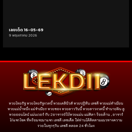
เลขเด็ด 16-05-69
9 พฤษภาคม 2026
หวยไทยรัฐ หวยไทยรัฐงวดนี้ หวยเดลินิวส์ หวยปฏิทิน เลขดี หวยแม่ทำเนียน
หวยแม่น้ำหนึ่ง แม่จําเนียร หวยซอง หวยลาววันนี้ หวยลาวงวดนี้ ทำนายฝัน ดู
หวยออนไลน์ แม่นเวอร์ กับ 2อาจารย์ใบ้หวยแม่น แม่ศิลา ร้อยล้าน , อาจาร์
ไก่แจกโชค ที่พร้อมจะมาแจก เลขดี เลขเด็ด ให่ท่านได้ติดตามแนวทางความ
รวยในทุกๆวัน เลขดี ตลอด 24 ชั่วโมง