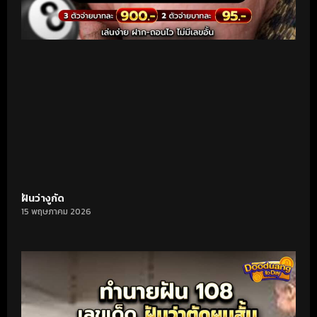
ฝันว่างูกัด
15 พฤษภาคม 2026