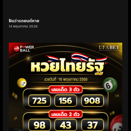
ฝันว่ารถยนต์หาย
14 พฤษภาคม 2026