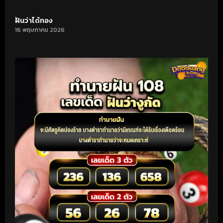
ฝันว่าได้ทอง
16 พฤษภาคม 2026