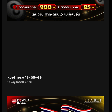
หวยไทยรัฐ 16-05-69
13 พฤษภาคม 2026