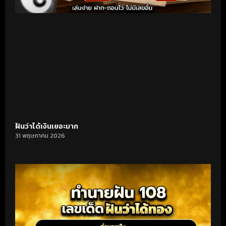
ฝันว่าได้เงินเยอะมาก
31 พฤษภาคม 2026