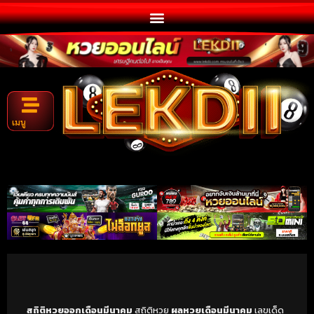
เมนู
สถิติหวยออกเดือนมีนาคม
สถิติหวย
ผลหวยเดือนมีนาคม
เลขเด็ด