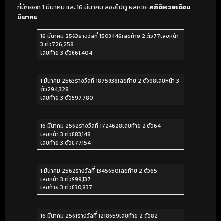
ที่มักออก 1 มีนาคม และ 16 มีนาคม ลองไปดู ผลหวย
สถิติหวยเดือน
มีนาคม
16 มีนาคม 2563รางวัลที่ 1503446เลขท้าย 2 ตัว77เลขหน้า
3 ตัว726,258
เลขท้าย 3 ตัว661,404
1 มีนาคม 2563รางวัลที่ 1875938เลขท้าย 2 ตัว98เลขหน้า 3
ตัว294,328
เลขท้าย 3 ตัว597,780
16 มีนาคม 2562รางวัลที่ 1724628เลขท้าย 2 ตัว64
เลขหน้า 3 ตัว883,148
เลขท้าย 3 ตัว877,154
1 มีนาคม 2562รางวัลที่ 1345650เลขท้าย 2 ตัว65
เลขหน้า 3 ตัว999,137
เลขท้าย 3 ตัว830,837
16 มีนาคม 2561รางวัลที่ 1218559เลขท้าย 2 ตัว82