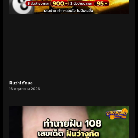
ฝันว่าได้ทอง
16 พฤษภาคม 2026