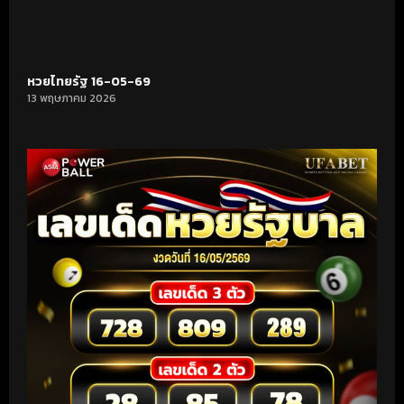
หวยไทยรัฐ 16-05-69
13 พฤษภาคม 2026