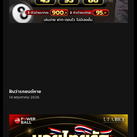
ฝันว่ารถยนต์หาย
14 พฤษภาคม 2026