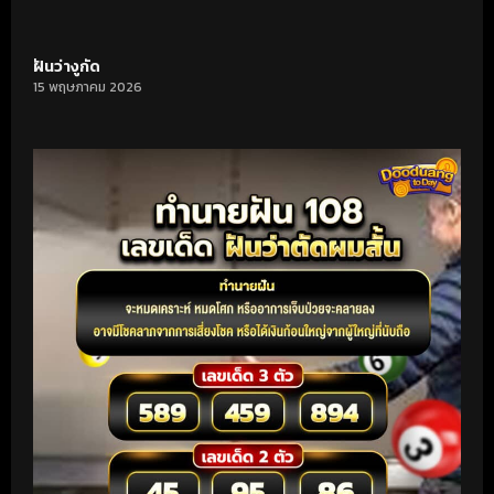
ฝันว่างูกัด
15 พฤษภาคม 2026