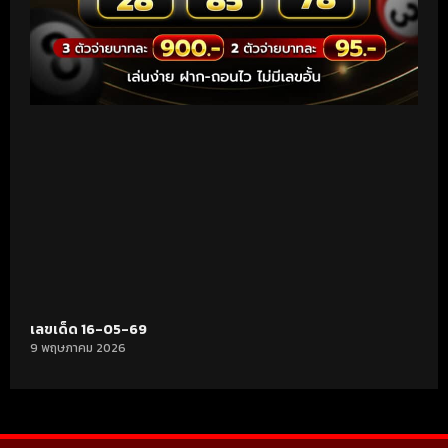
เลขเด็ด 16-05-69
9 พฤษภาคม 2026